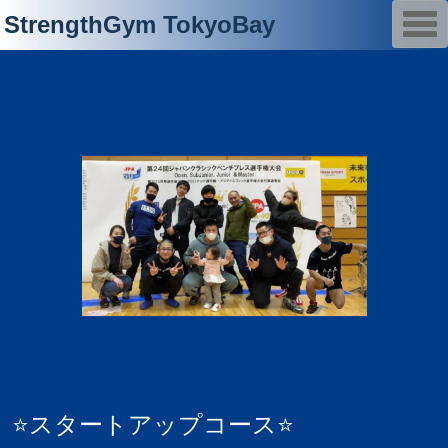
T
StrengthGym TokyoBay
o
g
g
l
e
n
a
v
i
g
a
t
i
o
n
⭐️スタートアップコース⭐️